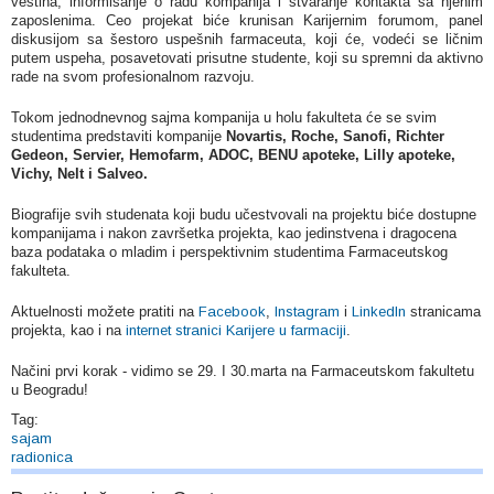
veština, informisanje o radu kompanija i stvaranje kontakta sa njenim
zaposlenima. Ceo projekat biće krunisan Karijernim forumom, panel
diskusijom sa šestoro uspešnih farmaceuta, koji će, vodeći se ličnim
putem uspeha, posavetovati prisutne studente, koji su spremni da aktivno
rade na svom profesionalnom razvoju.
Tokom jednodnevnog sajma kompanija u holu fakulteta će se svim
studentima predstaviti kompanije
Novartis, Roche, Sanofi, Richter
Gedeon, Servier, Hemofarm, ADOC, BENU apoteke, Lilly apoteke,
Vichy, Nelt i Salveo.
Biografije svih studenata koji budu učestvovali na projektu biće dostupne
kompanijama i nakon završetka projekta, kao jedinstvena i dragocena
baza podataka o mladim i perspektivnim studentima Farmaceutskog
fakulteta.
Aktuelnosti možete pratiti na
Facebook
,
Instagram
i
LinkedIn
stranicama
projekta, kao i na
internet stranici Karijere u farmaciji
.
Načini prvi korak - vidimo se 29. I 30.marta na Farmaceutskom fakultetu
u Beogradu!
Tag:
sajam
radionica