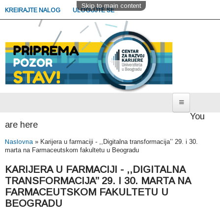
Skip to main content
KREIRAJTE NALOG
ULOGUJTE SE
You
Sekcija za studente
are here
Poslovi i radno iskustvo
Naslovna
»
Karijera u farmaciji - ,,Digitalna transformacija’’ 29. i 30.
marta na Farmaceutskom fakultetu u Beogradu
Nastavak studija i usavršavanje
KARIJERA U FARMACIJI - ,,DIGITALNA
Potražite savet
TRANSFORMACIJA’’ 29. I 30. MARTA NA
Zakažite savetovanje
FARMACEUTSKOM FAKULTETU U
BEOGRADU
Sekcija za poslodavce