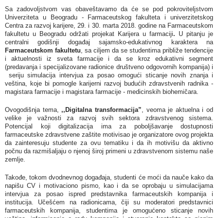
Sa zadovoljstvom vas obaveštavamo da će se pod pokroviteljstvom
Univerziteta u Beogradu - Farmaceutskog fakulteta i univerzitetskog
Centra za razvoj karijere, 29. i 30. marta 2018. godine na Farmaceutskom
fakultetu u Beogradu održati projekat Karijera u farmaciji
.
U pitanju je
centralni godišnji događaj sajamsko-edukativnog karaktera na
Farmaceutskom fakultetu
, sa ciljem da se studentima približe tendencije
i aktuelnosti iz sveta farmacije i da se kroz edukativni segment
(predavanja i specijalizovane radionice društveno odgovornih kompanija) i
seriju simulacija intervjua za posao omogući sticanje novih znanja i
veština, koje bi pomogle karijerni razvoj budućih zdravstvenih radnika -
magistara farmacije i magistara farmacije - medicinskih biohemičara.
Ovogodišnja tema,
,,Digitalna transformacija”
, veoma je aktuelna i od
velike je važnosti za razvoj svih sektora zdravstvenog sistema.
Potencijal koji digitalizacija ima za poboljšavanje dostupnosti
farmaceutske zdravstvene zaštite motivisao je organizatore ovog projekta
da zainteresuju studente za ovu tematiku i da ih motivišu da aktivno
počnu da razmišaljaju o njenoj široj primeni u zdravstvenom sistemu naše
zemlje.
Takođe, tokom dvodnevnog događaja, studenti će moći da nauče kako da
napišu CV i motivaciono pismo, kao i da se oprobaju u simulacijama
intervjua za posao ispred predstavnika farmaceutskih kompanija i
institucija. Učešćem na radionicama, čiji su moderatori predstavnici
farmaceutskih kompanija, studentima je omogućeno sticanje novih