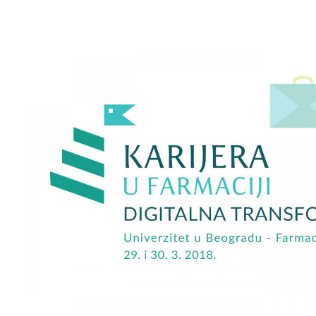
Kurs Veštine upravljanja karijerom
Resursi i linkovi
O nama