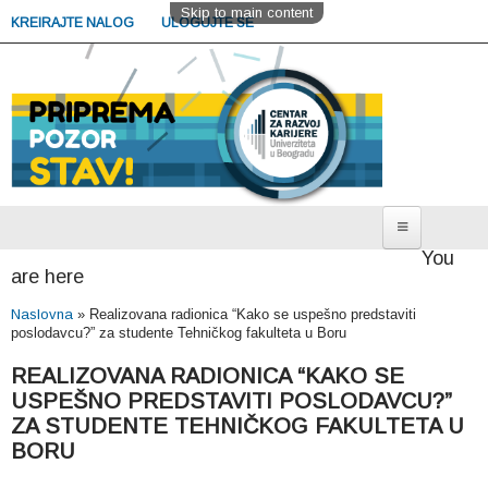
Skip to main content
KREIRAJTE NALOG
ULOGUJTE SE
You
Sekcija za studente
are here
Poslovi i radno iskustvo
Naslovna
»
Realizovana radionica “Kako se uspešno predstaviti
poslodavcu?” za studente Tehničkog fakulteta u Boru
Nastavak studija i usavršavanje
REALIZOVANA RADIONICA “KAKO SE
Potražite savet
USPEŠNO PREDSTAVITI POSLODAVCU?”
Zakažite savetovanje
ZA STUDENTE TEHNIČKOG FAKULTETA U
BORU
Sekcija za poslodavce