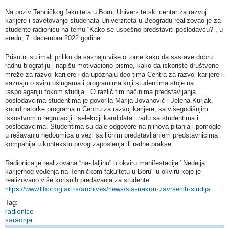
Na poziv Tehničkog fakulteta u Boru, Univerzitetski centar za razvoj
karijere i savetovanje studenata Univerziteta u Beogradu realizovao je za
studente radionicu na temu “Kako se uspešno predstaviti poslodavcu?”, u
sredu, 7. decembra 2022.godine.
Prisutni su imali priliku da saznaju više o tome kako da sastave dobru
radnu biografiju i napišu motivaciono pismo, kako da iskoriste društvene
mreže za razvoj karijere i da upoznaju deo tima Centra za razvoj karijere i
saznaju o svim uslugama i programima koji studentima stoje na
raspolaganju tokom studija. O različitim načinima predstavljanja
poslodavcima studentima je govorila Marija Jovanović i Jelena Kurjak,
koordinatorke programa u Centru za razvoj karijere, sa višegodišnjim
iskustvom u regrutaciji i selekciji kandidata i radu sa studentima i
poslodavcima. Studentima su dale odgovore na njihova pitanja i pomogle
u rešavanju nedoumica u vezi sa ličnim predstavljanjem predstavnicima
kompanija u kontekstu prvog zaposlenja ili radne prakse.
Radionica je realizovana “na-daljinu” u okviru manifestacije "Nedelja
karijernog vođenja na Tehničkom fakultetu u Boru" u okviru koje je
realizovano više korisnih predavanja za studente:
https://www.tfbor.bg.ac.rs/archives/news/sta-nakon-zavrsenih-studija
Tag:
radionice
saradnja