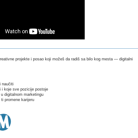
eativne projekte i posao koji možeš da radiš sa bilo kog mesta — digitalni
 naučiti
 i koje sve pozicije postoje
da u digitalnom marketingu
ti promene karijeru