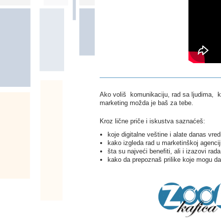
Ako voliš komunikaciju, rad sa ljudima, kr
marketing možda je baš za tebe.
Kroz lične priče i iskustva saznaćeš:
koje digitalne veštine i alate danas vredi
kako izgleda rad u marketinškoj agenciji
šta su najveći benefiti, ali i izazovi ra
kako da prepoznaš prilike koje mogu da 