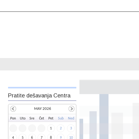
Pratite dešavanja Centra
MAY 2026
Pon
Uto
Sre
Čet
Pet
Sub
Ned
1
2
3
4
5
6
7
8
9
10