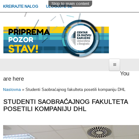
Skip to main content
KREIRAJTE NALOG
ULOGUJTE SE
You
Sekcija za studente
are here
Poslovi i radno iskustvo
Naslovna
»
Studenti Saobraćajnog fakulteta posetili kompaniju DHL
Nastavak studija i usavršavanje
STUDENTI SAOBRAĆAJNOG FAKULTETA
Potražite savet
POSETILI KOMPANIJU DHL
Zakažite savetovanje
Sekcija za poslodavce