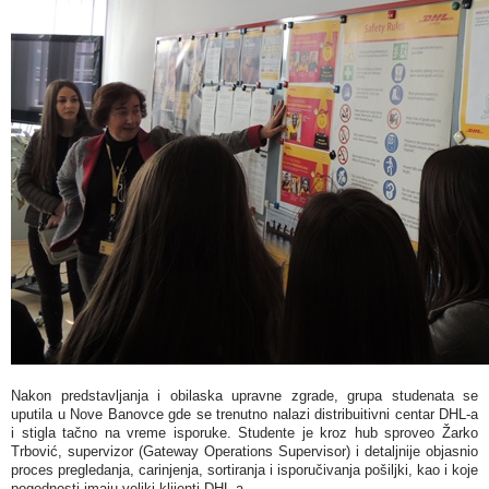
Nakon predstavljanja i obilaska upravne zgrade, grupa studenata se
uputila u Nove Banovce gde se trenutno nalazi distribuitivni centar DHL-a
i stigla tačno na vreme isporuke. Studente je kroz hub sproveo Žarko
Trbović, supervizor (Gateway Operations Supervisor) i detaljnije objasnio
proces pregledanja, carinjenja, sortiranja i isporučivanja pošiljki, kao i koje
pogodnosti imaju veliki klijenti DHL-a.