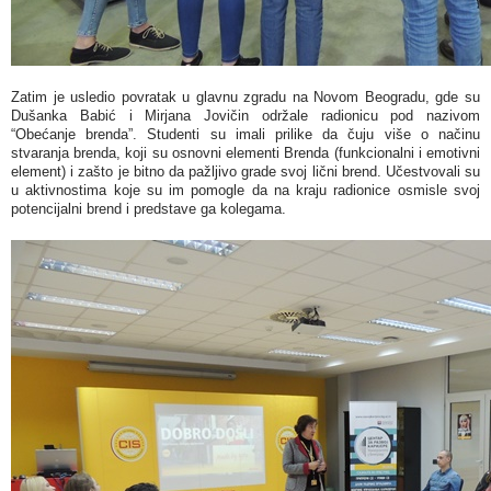
Zatim je usledio povratak u glavnu zgradu na Novom Beogradu, gde su
Dušanka Babić i Mirjana Jovičin održale radionicu pod nazivom
“Obećanje brenda”. Studenti su imali prilike da čuju više o načinu
stvaranja brenda, koji su osnovni elementi Brenda (funkcionalni i emotivni
element) i zašto je bitno da pažljivo grade svoj lični brend. Učestvovali su
u aktivnostima koje su im pomogle da na kraju radionice osmisle svoj
potencijalni brend i predstave ga kolegama.