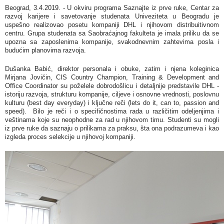
Beograd, 3.4.2019. - U okviru programa Saznajte iz prve ruke, Centar za
razvoj karijere i savetovanje studenata Univeziteta u Beogradu je
uspešno realizovao posetu kompaniji DHL i njihovom distribuitivnom
centru. Grupa studenata sa Saobraćajnog fakulteta je imala priliku da se
upozna sa zaposlenima kompanije, svakodnevnim zahtevima posla i
budućim planovima razvoja.
Dušanka Babić, direktor personala i obuke, zatim i njena koleginica
Mirjana Jovičin, CIS Country Champion, Training & Development and
Office Coordinator su poželele dobrodošlicu i detaljnije predstavile DHL -
istoriju razvoja, strukturu kompanije, ciljeve i osnovne vrednosti, poslovnu
kulturu (best day everyday) i ključne reči (lets do it, can to, passion and
speed). Bilo je reči i o specifičnostima rada u različitim odeljenjima i
veštinama koje su neophodne za rad u njihovom timu. Studenti su mogli
iz prve ruke da saznaju o prilikama za praksu, šta ona podrazumeva i kao
izgleda proces selekcije u njihovoj kompaniji.