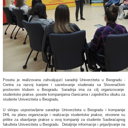
Poseta je realizovana zahvaljujući saradnji Univerziteta u Beogradu -
Centra za razvoj karijere i savetovanje studenata sa Slovenačkim
poslovnim klubom u Beogradu. Saradnja ima za cilj organizovanje
studentske prakse, posete kompanijama članicama i zajedničku obuku za
studente Univerziteta u Beogradu.
U sklopu uspostavljene saradnje Univerziteta u Beogradu i kompanije
DHL na planu organizacije i realizacije studentske prakse, otvorene su
prilike za obavljanje prakse u ovoj kompaniji za studente Saobraćajnog
fakulteta Univerziteta u Beogradu. Detaljnije informacije i prijavljivanje na