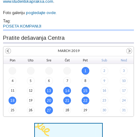
www.studentskapraksa.com
.
Foto galeriju
pogledajte ovde.
Tag:
POSETA KOMPANIJI
Pratite dešavanja Centra
MARCH 2019
Pon
Uto
Sre
Čet
Pet
Sub
Ned
1
2
3
4
5
6
7
8
9
10
13
14
15
11
12
16
17
18
20
21
22
19
23
24
27
25
26
28
29
30
31