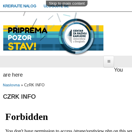
Skip to main content
KREIRAJTE NALOG
ULOGUJTE SE
You
Sekcija za studente
are here
Poslovi i radno iskustvo
Naslovna
»
CzRK INFO
Nastavak studija i usavršavanje
CZRK INFO
Potražite savet
Zakažite savetovanje
Sekcija za poslodavce