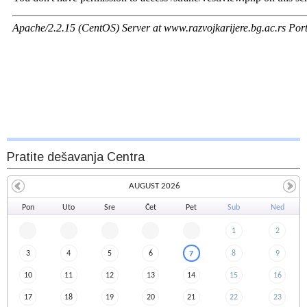
Kurs Veštine upravljanja karijerom
Resursi i linkovi
O nama
Pratite dešavanja Centra
AUGUST 2026
Pon
Uto
Sre
Čet
Pet
Sub
Ned
1
2
3
4
5
6
8
9
7
10
11
12
13
14
15
16
17
18
19
20
21
22
23