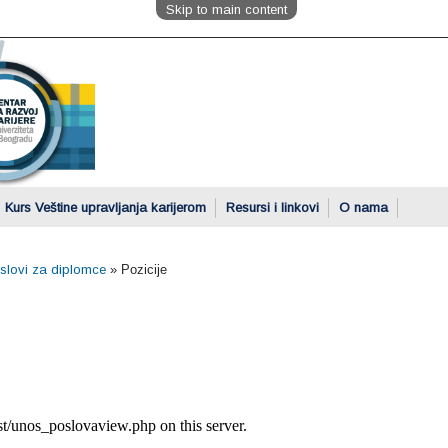
Skip to main content
Kurs Veštine upravljanja karijerom
Resursi i linkovi
O nama
oslovi za diplomce
»
Pozicije