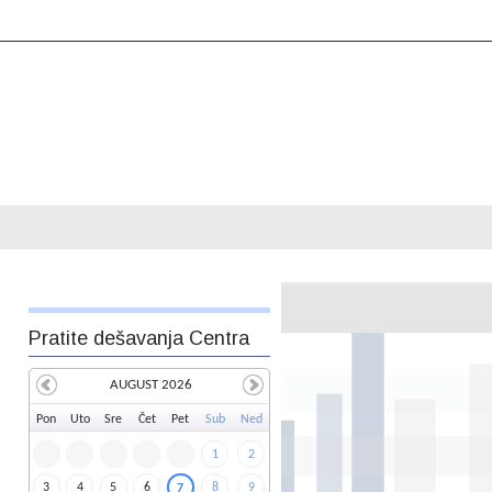
Pratite dešavanja Centra
AUGUST 2026
Pon
Uto
Sre
Čet
Pet
Sub
Ned
1
2
3
4
5
6
8
9
7