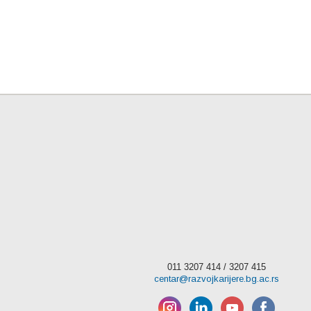
011 3207 414 / 3207 415
centar@razvojkarijere.bg.ac.rs