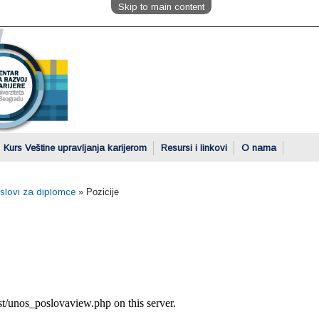
Skip to main content
Kurs Veštine upravljanja karijerom
Resursi i linkovi
O nama
oslovi za diplomce
»
Pozicije