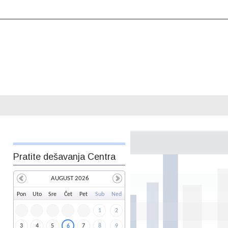
Pratite dešavanja Centra
AUGUST 2026
Pon
Uto
Sre
Čet
Pet
Sub
Ned
1
2
3
4
5
7
8
9
6