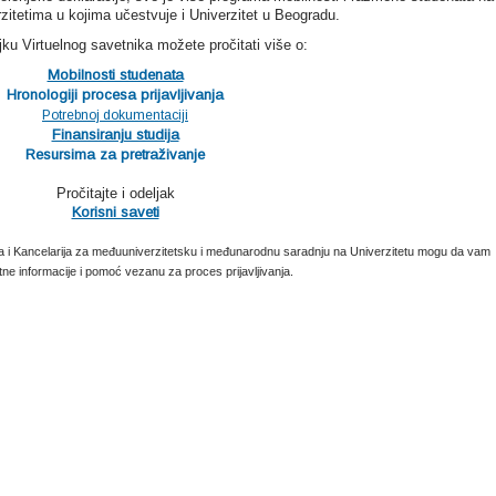
zitetima u kojima učestvuje i Univerzitet u Beogradu.
ku Virtuelnog savetnika možete pročitati više o:
Mobilnosti studenata
Hronologiji procesa prijavljivanja
Potrebnoj dokumentaciji
Finansiranju studija
Resursima za pretraživanje
Pročitajte i odeljak
Korisni saveti
ta i Kancelarija za međuuniverzitetsku i međunarodnu saradnju na Univerzitetu mogu da vam
ne informacije i pomoć vezanu za proces prijavljivanja.