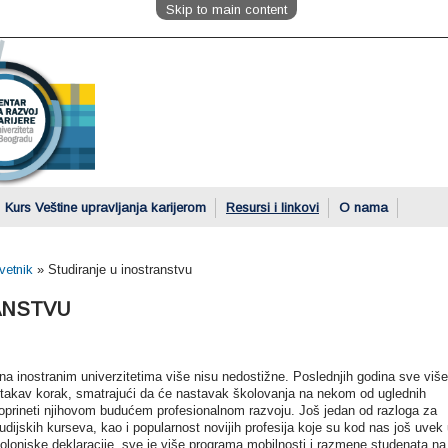
Skip to main content
Kurs Veštine upravljanja karijerom
Resursi i linkovi
O nama
vetnik
»
Studiranje u inostranstvu
ANSTVU
na inostranim univerzitetima više nisu nedostižne. Poslednjih godina sve više
 takav korak, smatrajući da će nastavak školovanja na nekom od uglednih
doprineti njihovom budućem profesionalnom razvoju. Još jedan od razloga za
udijskih kurseva, kao i popularnost novijih profesija koje su kod nas još uvek 
lonjske deklaracije, sve je više programa mobilnosti i razmene studenata na