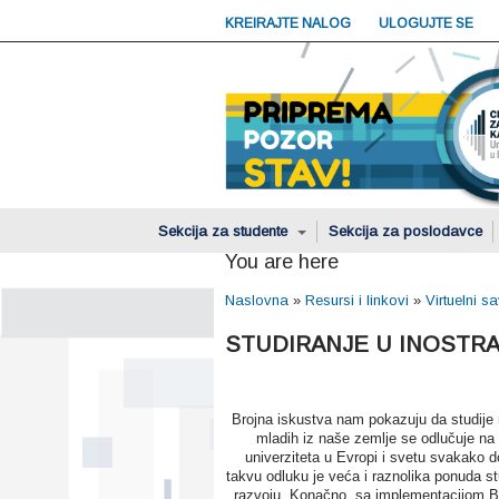
KREIRAJTE NALOG
ULOGUJTE SE
Sekcija za studente
Sekcija za poslodavce
You are here
Naslovna
»
Resursi i linkovi
»
Virtuelni sa
STUDIRANJE U INOSTR
Brojna iskustva nam pokazuju da studije 
mladih iz naše zemlje se odlučuje na
univerziteta u Evropi i svetu svakako 
takvu odluku je veća i raznolika ponuda st
razvoju. Konačno, sa implementacijom Bo