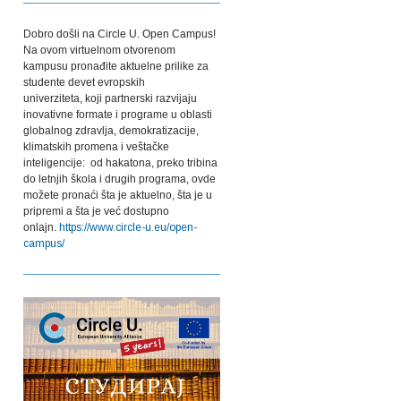
Dobro došli na Circle U. Open Campus!
Na ovom virtuelnom otvorenom
kampusu pronađite aktuelne prilike za
studente devet evropskih
univerziteta,
koji partnerski razvijaju
inovativne formate i programe u oblasti
globalnog zdravlja, demokratizacije,
klimatskih promena i veštačke
inteligencije:
od hakatona, preko tribina
do letnjih škola i drugih programa, ovde
možete pronaći šta je aktuelno, šta je u
pripremi a šta je već dostupno
onlajn.
https://www.circle-u.eu/open-
campus/