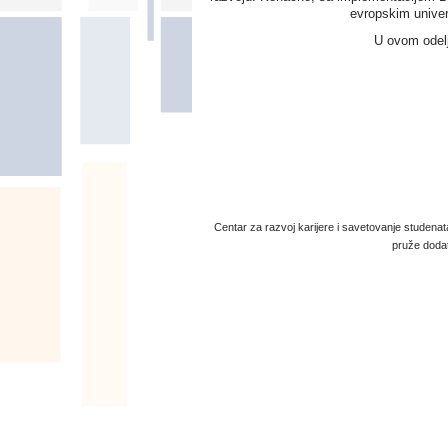
evropskim univer
U ovom odelj
Centar za razvoj karijere i savetovanje studena
pruže dodat